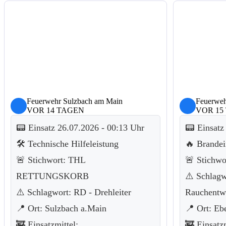
Feuerwehr Sulzbach am Main
Feuerweh
VOR 14 TAGEN
VOR 15
📟 Einsatz 26.07.2026 - 00:13 Uhr
📟 Einsatz
🛠️ Technische Hilfeleistung
🔥 Brandei
🚨 Stichwort: THL
🚨 Stichwo
RETTUNGSKORB
⚠️ Schlagw
⚠️ Schlagwort: RD - Drehleiter
Rauchentw
📍 Ort: Sulzbach a.Main
📍 Ort: Eb
🚒 Einsatzmittel:
🚒 Einsatzm