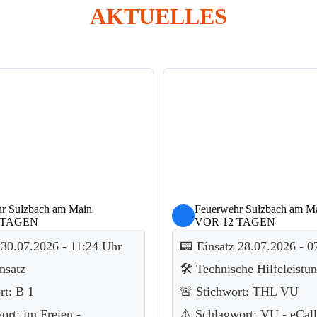
AKTUELLES
r Sulzbach am Main
Feuerwehr Sulzbach am M
 TAGEN
VOR 12 TAGEN
 30.07.2026 - 11:24 Uhr
📟 Einsatz 28.07.2026 - 0
nsatz
🛠️ Technische Hilfeleistu
rt: B 1
🚨 Stichwort: THL VU
ort: im Freien -
⚠️ Schlagwort: VU - eCall