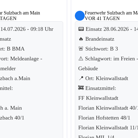
r Sulzbach am Main
Feuerwehr Sulzbach am M
 TAGEN
VOR 41 TAGEN
 14.07.2026 - 09:18 Uhr
📟 Einsatz 28.06.2026 - 1
nsatz
🔥 Brandeinsatz
ort: B BMA
🚨 Stichwort: B 3
ort: Meldeanlage -
⚠️ Schlagwort: im Freien
melder
Gebäude
lzbach a.Main
📍 Ort: Kleinwallstadt
ittel:
🚒 Einsatzmittel:
FF Kleinwallstadt
h a. Main
Florian Kleinwallstadt 40/
lzbach 40/1
Florian Hofstetten 48/1
Florian Kleinwallstadt 11/
Florian MIL 1/4