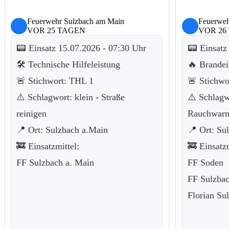
Feuerwehr Sulzbach am Main
Feuerweh
VOR 25 TAGEN
VOR 26
📟 Einsatz 15.07.2026 - 07:30 Uhr
📟 Einsatz
🛠️ Technische Hilfeleistung
🔥 Brandei
🚨 Stichwort: THL 1
🚨 Stichw
⚠️ Schlagwort: klein - Straße
⚠️ Schlagw
reinigen
Rauchwarn
📍 Ort: Sulzbach a.Main
📍 Ort: Su
🚒 Einsatzmittel:
🚒 Einsatzm
FF Sulzbach a. Main
FF Soden
FF Sulzbac
Florian Su