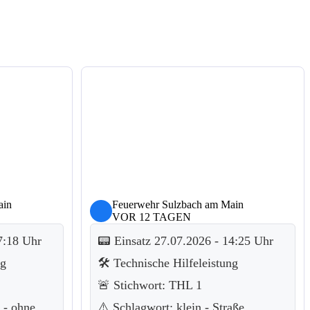
ain
Feuerwehr Sulzbach am Main
VOR 12 TAGEN
7:18 Uhr
📟 Einsatz 27.07.2026 - 14:25 Uhr
ng
🛠️ Technische Hilfeleistung
🚨 Stichwort: THL 1
 - ohne
⚠️ Schlagwort: klein - Straße