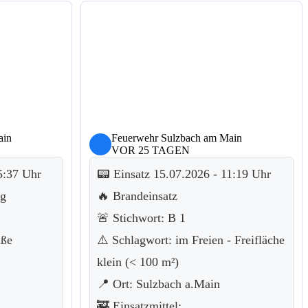
ain
Feuerwehr Sulzbach am Main
VOR 25 TAGEN
5:37 Uhr
📟 Einsatz 15.07.2026 - 11:19 Uhr
ng
🔥 Brandeinsatz
🚨 Stichwort: B 1
aße
⚠️ Schlagwort: im Freien - Freifläche
klein (< 100 m²)
📍 Ort: Sulzbach a.Main
🚒 Einsatzmittel: