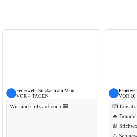
Feuerwehr Sulzbach am Main
Feuerweh
VOR 4 TAGEN
VOR 10
Wir sind stolz auf euch 🚒
📟 Einsatz
🔥 Brandei
🚨 Stichwo
⚠️ Schlagw