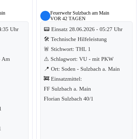
ain
Feuerwehr Sulzbach am Main
VOR 42 TAGEN
4:35 Uhr
📟 Einsatz 28.06.2026 - 05:27 Uhr
🛠️ Technische Hilfeleistung
🚨 Stichwort: THL 1
 - Am
⚠️ Schlagwort: VU - mit PKW
📍 Ort: Soden - Sulzbach a. Main
🚒 Einsatzmittel:
FF Sulzbach a. Main
Florian Sulzbach 40/1
1
1