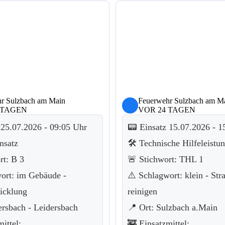
r Sulzbach am Main
Feuerwehr Sulzbach am M
 TAGEN
VOR 24 TAGEN
 25.07.2026 - 09:05 Uhr
📟 Einsatz 15.07.2026 - 1
nsatz
🛠️ Technische Hilfeleistu
rt: B 3
🚨 Stichwort: THL 1
ort: im Gebäude -
⚠️ Schlagwort: klein - Str
icklung
reinigen
ersbach - Leidersbach
📍 Ort: Sulzbach a.Main
ittel:
🚒 Einsatzmittel: