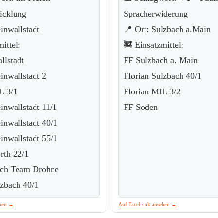
icklung
Spracherwiderung
inwallstadt
📍 Ort: Sulzbach a.Main
ittel:
🚒 Einsatzmittel:
llstadt
FF Sulzbach a. Main
inwallstadt 2
Florian Sulzbach 40/1
L 3/1
Florian MIL 3/2
inwallstadt 11/1
FF Soden
einwallstadt 40/1
einwallstadt 55/1
rth 22/1
ach Team Drohne
lzbach 40/1
ehen →
Auf Facebook ansehen →